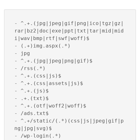
- ^.+.(jpg|jpeg|gif|png|ico|tgz|gz|
rar|bz2|doc|exe|ppt|txt|tar|mid|mid
i|wav|bmp|rtf|swf|woff)$

- (.+)img.aspx(.*)

- jpg

- ^.+.(jpg|jpeg|png|gif)$

- /rss(.*)

- ^.+.(css|js)$

- ^.+.(css|assets|js)$

- ^.+.(js)$

- .+.(txt)$ 

- ^.+.(otf|woff2|woff)$

- /ads.txt$

- ^.+/static/(.*)(css|js|jpeg|gif|p
ng|jpg|svg)$

- /wp-login(.*)
