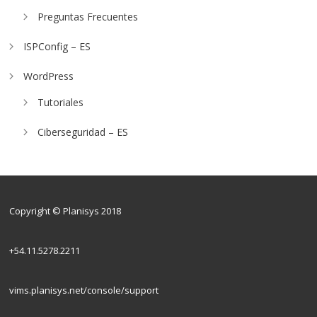
Preguntas Frecuentes
ISPConfig – ES
WordPress
Tutoriales
Ciberseguridad – ES
Copyright © Planisys 2018
+54.11.5278.2211
vims.planisys.net/console/support