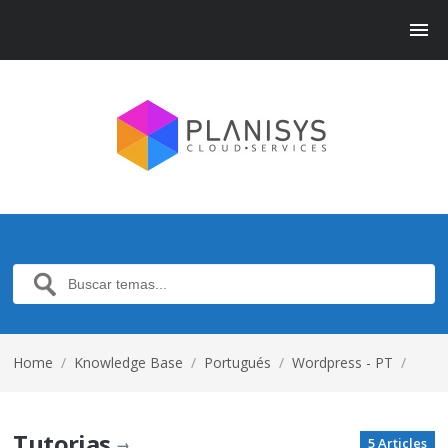
Home
/
Knowledge Base
/
Portugués
/
Wordpress - PT
/
Tutorias
5 Articles
→