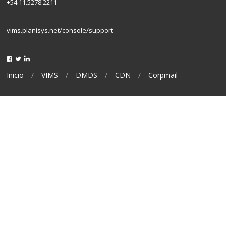
+54.11.5278.2211
vims.planisys.net/console/support
Inicio
VIMS
DMDS
CDN
Corpmail