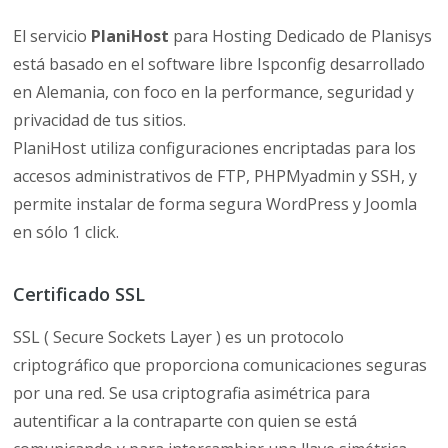
El
servicio
PlaniHost
para
Hosting
Dedicado
de
Planisys
est
á
basado en el software libre
Ispconfig
desarrollado
en
Alemania
,
con foco en la performance
,
seguridad y
privacidad de tus sitios
.
PlaniHost
utiliza configuraciones encriptadas para los
accesos administrativos de FTP
,
PHPMyadmin
y SSH
,
y
permite instalar de forma segura
WordPress
y
Joomla
en s
ó
lo
1
click
.
Certificado SSL
SSL ( Secure Sockets Layer ) es un protocolo
criptográfico que proporciona comunicaciones seguras
por una red. Se usa criptografia asimétrica para
autentificar a la contraparte con quien se está