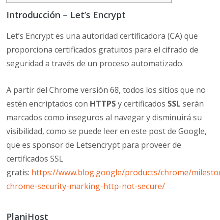
Introducción – Let’s Encrypt
Let’s Encrypt es una autoridad certificadora (CA) que
proporciona certificados gratuitos para el cifrado de
seguridad a través de un proceso automatizado.
A partir
del
Chrome
versi
ó
n
68
,
todos los sitios que
no
est
é
n encriptados con
HTTPS
y certificados
SSL
ser
á
n
marcados como inseguros al navegar y disminuir
á
su
visibilidad
,
como se puede leer en este post de
Google
,
que es sponsor de
Letsencrypt
para proveer de
certificados SSL
gratis:
https
:
//www.blog.google/products/chrome/milesto
chrome-security-marking-http-not-secure/
PlaniHost