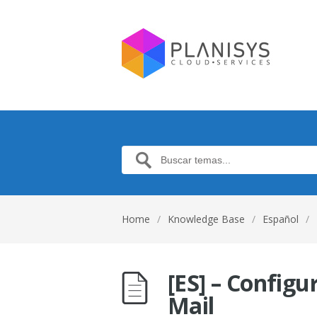
Home
/
Knowledge Base
/
Español
/
[ES] – Config
Mail