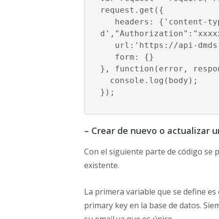
request.get({

   headers: {'content-type' :'application/x-www-form-urlencode
d',"Authorization":"xxxxx
   url:'https://api-dmds
   form: {}

}, function(error, respo
  console.log(body);

});
– Crear de nuevo o actualizar 
Con el siguiente parte de código se 
existente.
La primera variable que se define es
primary key en la base de datos. Si