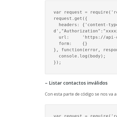
var request = require('re
request.get({

  headers: {'content-type' : 'application/x-www-form-urlencode
d',"Authorization":"xxxxx
  url:     'https://api
  form:    {}

}, function(error, respo
  console.log(body);

});
– Listar contactos inválidos
Con esta parte de código se nos va a
var request = require('re