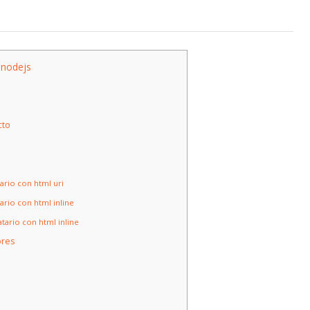
 nodejs
o
cto
ario con html uri
ario con html inline
tario con html inline
ores