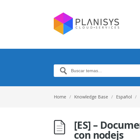
Home
/
Knowledge Base
/
Español
/
[ES] – Docum
con nodejs