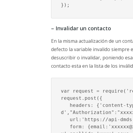
});
– Invalidar un contacto
En la misma actualización de un conta
defecto la variable invalido siempre 
desuscribir o invalidar, poniendo esa 
contacto esta en la lista de los inváli
var request = require('re
request.post({

   headers: {'content-type' :'application/x-www-form-urlencode
d',"Authorization":"xxxxx
   url:'https://api-dmds
   form: {email:'xxxxxx@xxxx.com',grupos:'xxxxx',nombre:'xxxxx