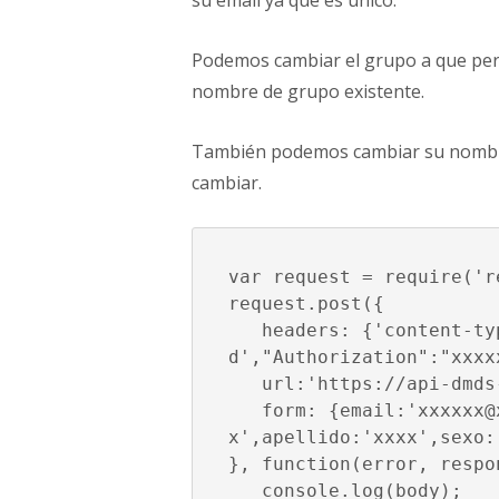
su email ya que es único.
Podemos cambiar el grupo a que pert
nombre de grupo existente.
También podemos cambiar su nombre,
cambiar.
var request = require('re
request.post({

   headers: {'content-type' :'application/x-www-form-urlencode
d',"Authorization":"xxxxx
   url:'https://api-dmds
   form: {email:'xxxxxx@xxxx.com',grupos:'xxxxx',nombre:'xxxxx
x',apellido:'xxxx',sexo:
}, function(error, respo
   console.log(body);
