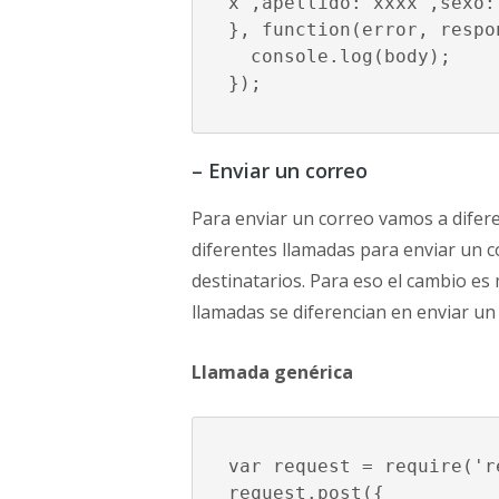
x',apellido:'xxxx',sexo:
}, function(error, respo
  console.log(body);

});
– Enviar un correo
Para enviar un correo vamos a difer
diferentes llamadas para enviar un c
destinatarios. Para eso el cambio es
llamadas se diferencian en enviar un 
Llamada genérica
var request = require('re
request.post({
