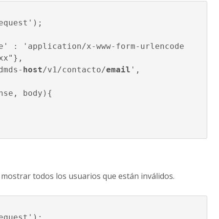
quest');

x"},

-dmds-
host
/v1/contacto/
email
',

nse, body){

 mostrar todos los usuarios que están inválidos.
quest');
