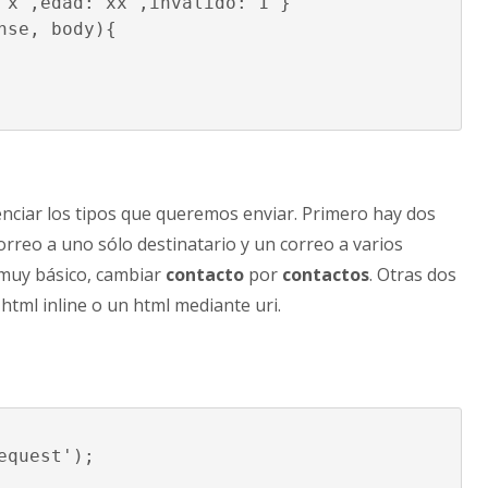
'x',edad:'xx',invalido:'1'}

nse, body){

enciar los tipos que queremos enviar. Primero hay dos
orreo a uno sólo destinatario y un correo a varios
 muy básico, cambiar
contacto
por
contactos
. Otras dos
html inline o un html mediante uri.
quest');
