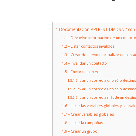
1
Documentación API REST DMDS v2 con
1.1
– Devuelve información de un contact
1.2
– Listar contactos inválidos
1.3
– Crear de nuevo o actualizar un conta
1.4
– Invalidar un contacto
1.5
– Enviar un correo
1.5.1
Enviar un correo a uno sólo destinat
1.5.2
Enviar un correo a uno sólo destinat
1.5.3
Enviar un correo a más de un destina
1.6
– Listar las variables globales y sus val
1.7
– Crear variables globales
1.8
– Listar la campañas
1.9
– Crear un grupo