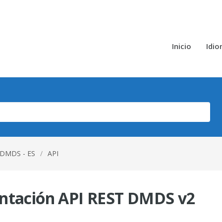
Inicio
Idi
DMDS - ES
/
API
entación API REST DMDS v2