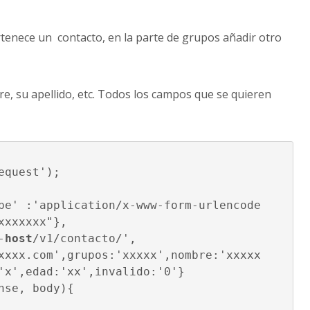
enece un contacto, en la parte de grupos añadir otro
 su apellido, etc. Todos los campos que se quieren
quest');

xxxxxx"},

-
host
/v1/contacto/',

'x',edad:'xx',invalido:'0'}

nse, body){
