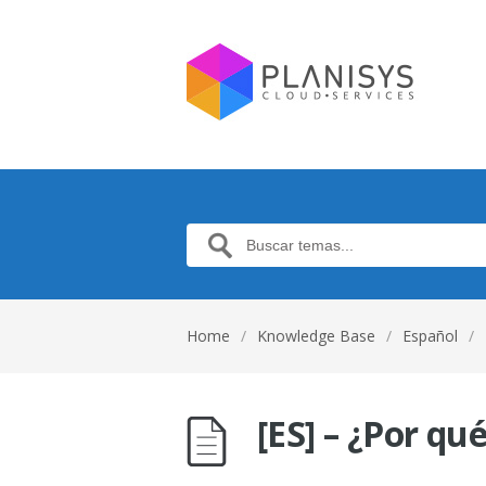
Home
/
Knowledge Base
/
Español
/
[ES] – ¿Por qu