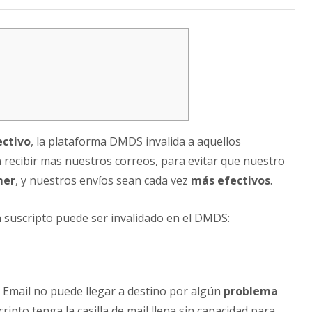
ectivo
, la plataforma DMDS invalida a aquellos
n
recibir mas nuestros correos, para evitar que nuestro
er
, y nuestros envíos sean cada vez
más efectivos
.
n suscripto puede ser invalidado en el DMDS:
 Email no puede llegar a destino por algún
problema
cripto tenga la casilla de mail llena sin capacidad para