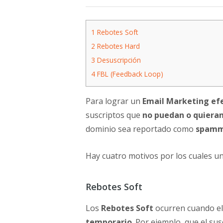
1
Rebotes Soft
2
Rebotes Hard
3
Desuscripción
4
FBL (Feedback Loop)
Para lograr un
Email Marketing ef
suscriptos que
no puedan
o quiera
dominio sea reportado como
spamm
Hay cuatro motivos por los cuales u
Rebotes Soft
Los
Rebotes Soft
ocurren cuando el
temporario
. Por ejemplo, que el sus