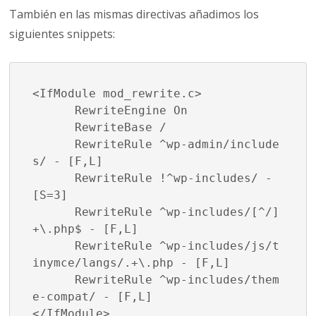
También en las mismas directivas añadimos los
siguientes snippets:
<IfModule mod_rewrite.c>

      RewriteEngine On

      RewriteBase /

      RewriteRule ^wp-admin/include
s/ - [F,L]

      RewriteRule !^wp-includes/ - 
[S=3]

      RewriteRule ^wp-includes/[^/]
+\.php$ - [F,L]

      RewriteRule ^wp-includes/js/t
inymce/langs/.+\.php - [F,L]

      RewriteRule ^wp-includes/them
e-compat/ - [F,L]

</IfModule>